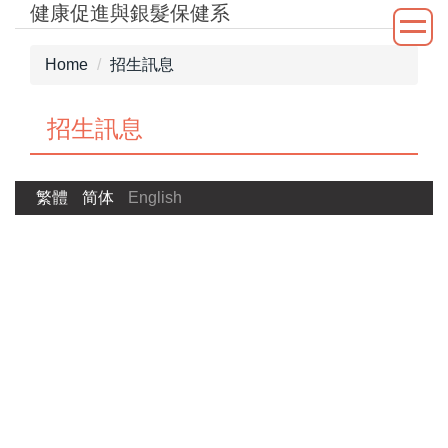
健康促進與銀髮保健系
Jump
to
the
Home
招生訊息
main
content
招生訊息
block
繁體
简体
English