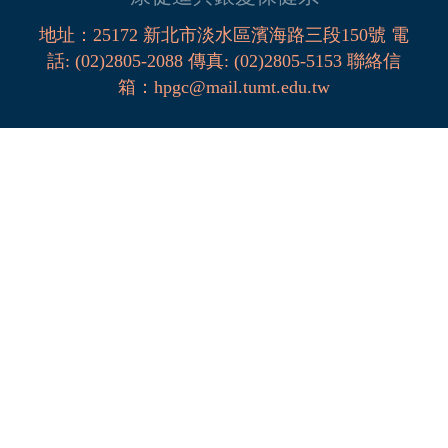
地址：
25172
新北市淡水區濱海路三段
150
號
電
話
:
(02)2805-2088
傳真:
(02)2805-5153
聯絡信
箱
：
hpgc@mail.tumt.edu.tw