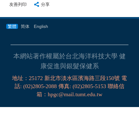
友善列印
分享
繁體
简体
English
本網站著作權屬於台北海洋科技大學 健
康促進與銀髮保健系
地址：
25172
新北市淡水區濱海路三段
150
號
電
話
:
(02)2805-2088
傳真:
(02)2805-5153
聯絡信
箱
：
hpgc@mail.tumt.edu.tw