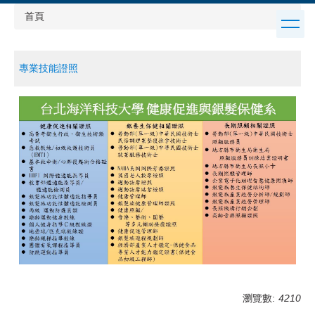
跳
首頁
到
主
要
專業技能證照
內
容
區
瀏覽數:
4210