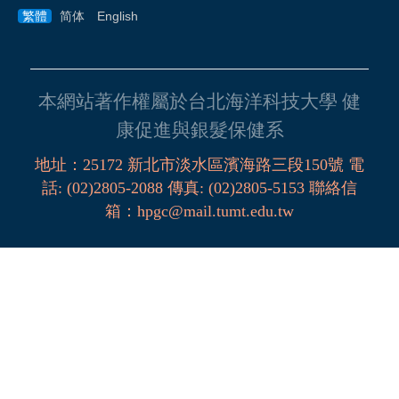
繁體
简体
English
本網站著作權屬於台北海洋科技大學 健
康促進與銀髮保健系
地址：
25172
新北市淡水區濱海路三段
150
號
電
話
:
(02)2805-2088
傳真:
(02)2805-5153
聯絡信
箱
：
hpgc@mail.tumt.edu.tw