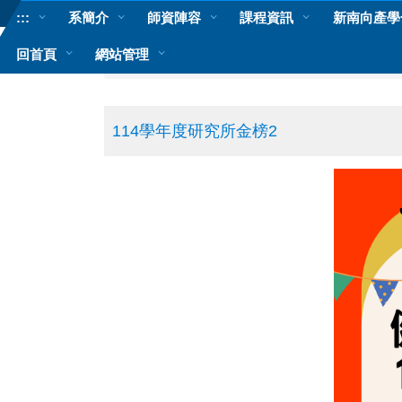
跳
:::
系簡介
師資陣容
課程資訊
新南向產學
到
主
回首頁
網站管理
首頁
師生榮譽榜
要
內
容
區
114學年度研究所金榜2