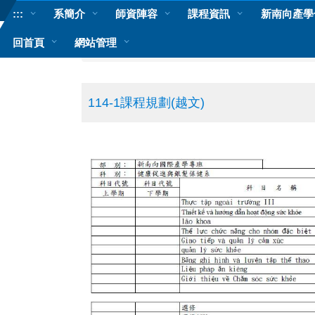
跳
:::
系簡介
師資陣容
課程資訊
新南向產學
到
主
回首頁
網站管理
首頁
要
內
容
區
114-1課程規劃(越文)