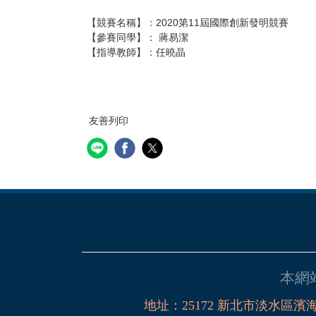
【競賽名稱】：2020第11屆國際創新發明競賽
【參賽同學】： 蔣易潔
【指導教師】：任曉晶
友善列印
本網
地址：
25172
新北市淡水區濱