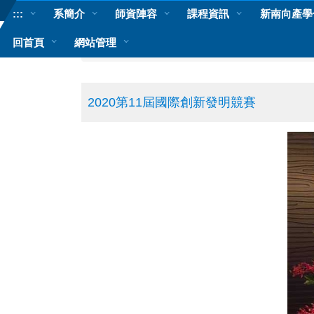
跳
:::
系簡介
師資陣容
課程資訊
新南向產學
到
主
回首頁
網站管理
首頁
國際競賽
要
內
容
區
2020第11屆國際創新發明競賽