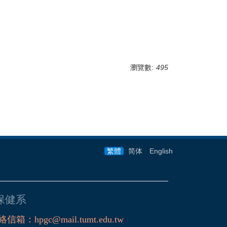
瀏覽數:
495
繁體
简体
English
保健系
絡信箱
：
hpgc@mail.tumt.edu.tw