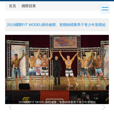
跳
首頁
國際競賽
到
主
要
2019國際FIT MODEL模特健體、形體錦標賽男子青少年形體組
內
容
區
2019國際FIT MODEL模特健體、形體錦標賽男子青少年形體組