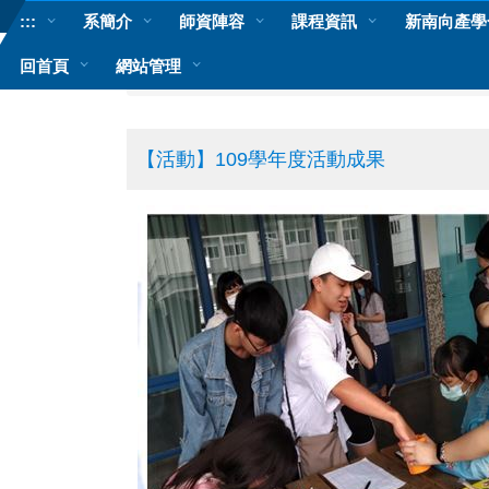
跳
:::
系簡介
師資陣容
課程資訊
新南向產學
到
主
回首頁
網站管理
首頁
系學會活動成果
要
內
容
區
【活動】109學年度活動成果