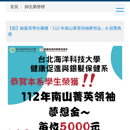
跳
首頁
師生榮譽榜
到
主
要
【賀】銀髮系學生榮獲「112 年南山菁英領袖夢想金」& 頒獎典
內
禮
容
區