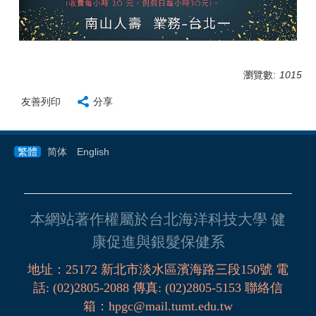
瀏覽數:
1015
友善列印
分享
繁體
简体
English
本網站著作權屬於台北海洋科技大學 健
康促進與銀髮保健系
地址：
25172
新北市淡水區濱海路三段
150
號
電
話
:
(02)2805-2088
傳真:
(02)2805-5153
聯絡信
箱
：
hpgc@mail.tumt.edu.tw