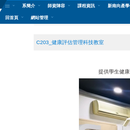
跳
:::
系簡介
師資陣容
課程資訊
新南向產學
到
主
回首頁
網站管理
首頁
專業教室
要
內
容
區
C203_健康評估管理科技教室
提供學生健康