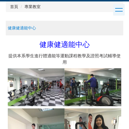
跳
首頁
專業教室
到
主
要
健康健適能中心
內
容
區
健康健適能中心
提供本系學生進行體適能等運動課程教學及證照考試輔導使
用