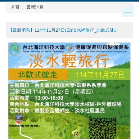
跳
首頁
最新消息
到
主
要
【最新消息】114年11月27日(四)淡水輕旅行_北歐式健走
內
容
區