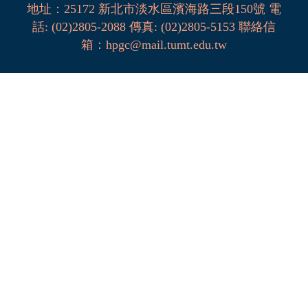
地址：
25172
新北市淡水區濱海路三段
150
號
電
話
:
(02)2805-2088
傳真:
(02)2805-5153
聯絡信
箱
：
hpgc@mail.tumt.edu.tw