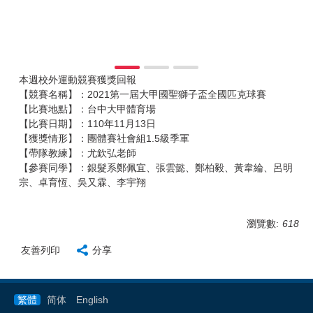
本週校外運動競賽獲獎回報
【競賽名稱】：2021第一屆大甲國聖獅子盃全國匹克球賽
【比賽地點】：台中大甲體育場
【比賽日期】：110年11月13日
【獲獎情形】：團體賽社會組1.5級季軍
【帶隊教練】：尤欽弘老師
【參賽同學】：銀髮系鄭佩宜、張雲懿、鄭柏毅、黃韋綸、呂明
宗、卓育恆、吳又霖、李宇翔
瀏覽數:
618
友善列印
分享
繁體
简体
English