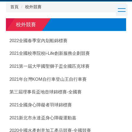
跳
首頁
校外競賽
到
主
要
校外競賽
內
容
2022全國春季室內划船錦標賽
區
2021全國校專院校i-Life創新服務企劃競賽
2021第一屆大甲國聖獅子盃全國匹克球賽
2021年台灣KOM自行車登山王自行車賽
第三屆理事長盃地壺球錦標賽-全國賽
2021全國身心障礙者羽球錦標賽
2021新北市永達盃身心障礙運動嘉
2020全國水產創意加工產品競賽-全國競賽