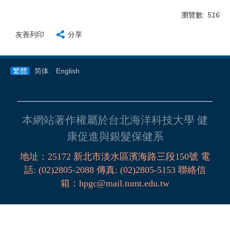
瀏覽數:
516
友善列印
分享
繁體
简体
English
本網站著作權屬於台北海洋科技大學 健
康促進與銀髮保健系
地址：
25172
新北市淡水區濱海路三段
150
號
電
話
:
(02)2805-2088
傳真:
(02)2805-5153
聯絡信
箱
：
hpgc@mail.tumt.edu.tw