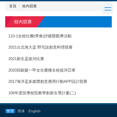
跳
首頁
校內競賽
到
主
要
校內競賽
內
容
110-1全校社團(學會)評鑑暨觀摩活動
區
2021台北海大盃 野宅說創意料理競賽
2021新生盃拔河比賽
2020四銀髮一甲女生榮獲全校拔河亞軍
2017海洋盃多媒體創意應用行動APP設計競賽
106年度技專校院教學創新生導計畫(二)
繁體
简体
English