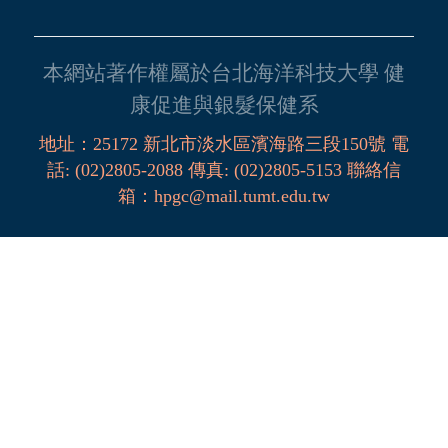
本網站著作權屬於台北海洋科技大學 健
康促進與銀髮保健系
地址：
25172
新北市淡水區濱海路三段
150
號
電
話
:
(02)2805-2088
傳真:
(02)2805-5153
聯絡信
箱
：
hpgc@mail.tumt.edu.tw